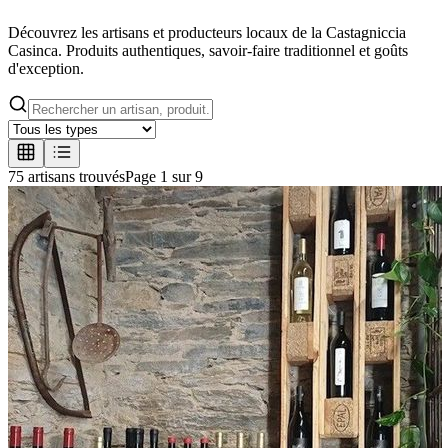
Découvrez les artisans et producteurs locaux de la Castagniccia
Casinca. Produits authentiques, savoir-faire traditionnel et goûts
d'exception.
75
artisan
s
trouvé
s
Page
1
sur
9