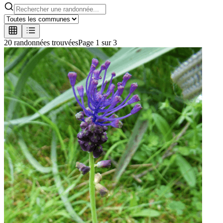
20
randonnée
s
trouvée
s
Page
1
sur
3