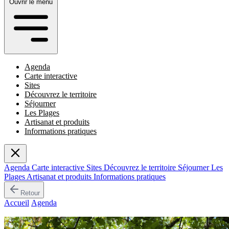
Ouvrir le menu
Agenda
Carte interactive
Sites
Découvrez le territoire
Séjourner
Les Plages
Artisanat et produits
Informations pratiques
Agenda
Carte interactive
Sites
Découvrez le territoire
Séjourner
Les
Plages
Artisanat et produits
Informations pratiques
Retour
Accueil
/
Agenda
/
Fête de la Sainte Anne
Événement passé