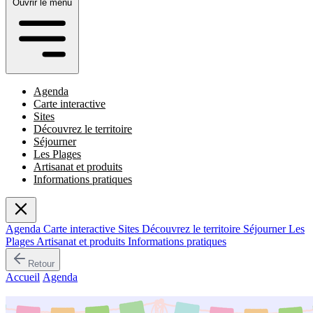
Ouvrir le menu
Agenda
Carte interactive
Sites
Découvrez le territoire
Séjourner
Les Plages
Artisanat et produits
Informations pratiques
Agenda
Carte interactive
Sites
Découvrez le territoire
Séjourner
Les
Plages
Artisanat et produits
Informations pratiques
Retour
Accueil
/
Agenda
/
Jouer à Loreto di Casinca !
Événement passé