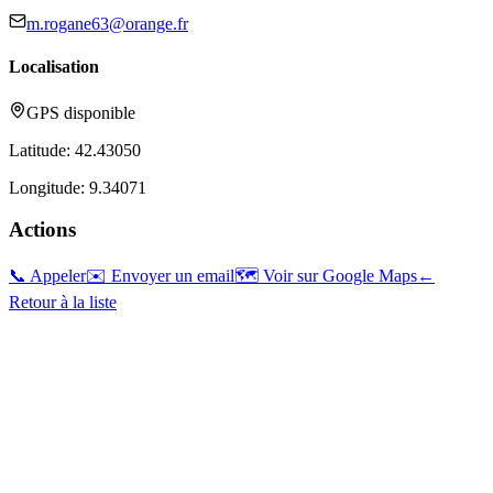
m.rogane63@orange.fr
Localisation
GPS disponible
Latitude:
42.43050
Longitude:
9.34071
Actions
📞 Appeler
✉️ Envoyer un email
🗺️ Voir sur Google Maps
←
Retour à la liste