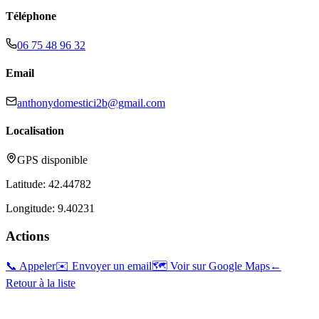
Téléphone
06 75 48 96 32
Email
anthonydomestici2b@gmail.com
Localisation
GPS disponible
Latitude:
42.44782
Longitude:
9.40231
Actions
📞 Appeler
✉️ Envoyer un email
🗺️ Voir sur Google Maps
←
Retour à la liste