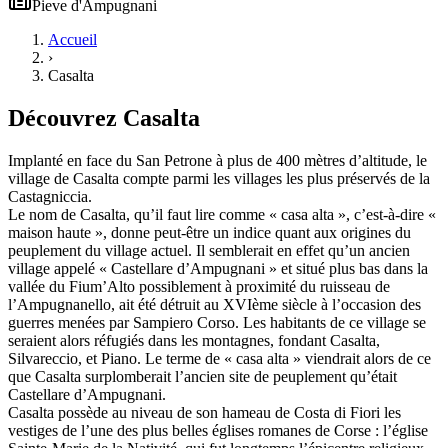
Pieve
d'
Ampugnani
Accueil
›
Casalta
Découvrez
Casalta
Implanté en face du San Petrone à plus de 400 mètres d’altitude, le
village de Casalta compte parmi les villages les plus préservés de la
Castagniccia.
Le nom de Casalta, qu’il faut lire comme « casa alta », c’est-à-dire «
maison haute », donne peut-être un indice quant aux origines du
peuplement du village actuel. Il semblerait en effet qu’un ancien
village appelé « Castellare d’Ampugnani » et situé plus bas dans la
vallée du Fium’Alto possiblement à proximité du ruisseau de
l’Ampugnanello, ait été détruit au XVIème siècle à l’occasion des
guerres menées par Sampiero Corso. Les habitants de ce village se
seraient alors réfugiés dans les montagnes, fondant Casalta,
Silvareccio, et Piano. Le terme de « casa alta » viendrait alors de ce
que Casalta surplomberait l’ancien site de peuplement qu’était
Castellare d’Ampugnani.
Casalta possède au niveau de son hameau de Costa di Fiori les
vestiges de l’une des plus belles églises romanes de Corse : l’église