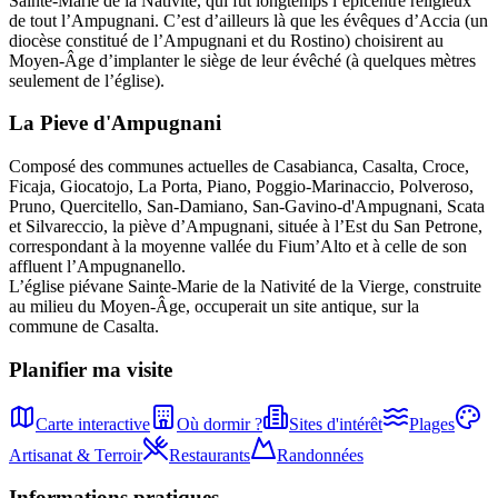
Sainte-Marie de la Nativité, qui fut longtemps l’épicentre religieux
de tout l’Ampugnani. C’est d’ailleurs là que les évêques d’Accia (un
diocèse constitué de l’Ampugnani et du Rostino) choisirent au
Moyen-Âge d’implanter le siège de leur évêché (à quelques mètres
seulement de l’église).
La Pieve
d'
Ampugnani
Composé des communes actuelles de Casabianca, Casalta, Croce,
Ficaja, Giocatojo, La Porta, Piano, Poggio-Marinaccio, Polveroso,
Pruno, Quercitello, San-Damiano, San-Gavino-d'Ampugnani, Scata
et Silvareccio, la piève d’Ampugnani, située à l’Est du San Petrone,
correspondant à la moyenne vallée du Fium’Alto et à celle de son
affluent l’Ampugnanello.
L’église piévane Sainte-Marie de la Nativité de la Vierge, construite
au milieu du Moyen-Âge, occuperait un site antique, sur la
commune de Casalta.
Planifier ma visite
Carte interactive
Où dormir ?
Sites d'intérêt
Plages
Artisanat & Terroir
Restaurants
Randonnées
Informations pratiques