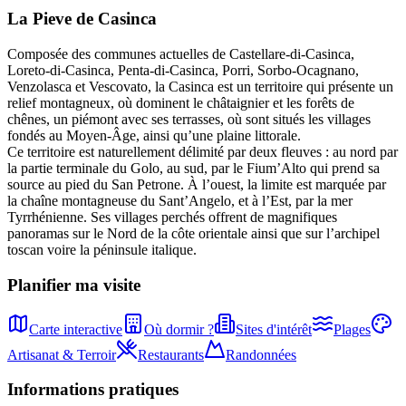
La Pieve
de
Casinca
Composée des communes actuelles de Castellare-di-Casinca,
Loreto-di-Casinca, Penta-di-Casinca, Porri, Sorbo-Ocagnano,
Venzolasca et Vescovato, la Casinca est un territoire qui présente un
relief montagneux, où dominent le châtaignier et les forêts de
chênes, un piémont avec ses terrasses, où sont situés les villages
fondés au Moyen-Âge, ainsi qu’une plaine littorale.
Ce territoire est naturellement délimité par deux fleuves : au nord par
la partie terminale du Golo, au sud, par le Fium’Alto qui prend sa
source au pied du San Petrone. À l’ouest, la limite est marquée par
la chaîne montagneuse du Sant’Angelo, et à l’Est, par la mer
Tyrrhénienne. Ses villages perchés offrent de magnifiques
panoramas sur le Nord de la côte orientale ainsi que sur l’archipel
toscan voire la péninsule italique.
Planifier ma visite
Carte interactive
Où dormir ?
Sites d'intérêt
Plages
Artisanat & Terroir
Restaurants
Randonnées
Informations pratiques