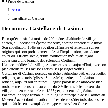
Pieve
de
Casinca
Accueil
›
Castellare-di-Casinca
Découvrez
Castellare-di-Casinca
Bien qu’étant situé à moins de 200 mètres d’altitude, le village
ancien, qui occupe un éperon rocheux, domine cependant le littoral.
Son appellation révèle sa vocation défensive et renseigne sur ses
origines qui sont probablement liées à l’implantation, sans doute au
cours du XIIIème siècle, d’une fortification médiévale ayant
appartenu à une branche des seigneurs Cortinchi.
L’aspect médiéval du village est encore visible aujourd’hui, avec son
plan circulaire, ses maisons fortes, ses passages voûtés…
Castellare-di-Casinca possède un riche patrimoine bâti, en particulier
religieux, avec trois églises : Sainte-Marguerite, de fondation
romane, aujourd’hui en ruines ; l’église paroissiale Saint-Sébastien,
probablement construite au cours du XVIIème siècle au cœur du
village ancien et restaurée en 1835 ; et, bien entendu, Saint-
Pancrace, de style roman, qui fut l’église principale de la Casinca au
Moyen-Âge, et dont la particularité est de posséder trois absides, ce
qui en fait le seul exemple de ce type conservé en Corse.