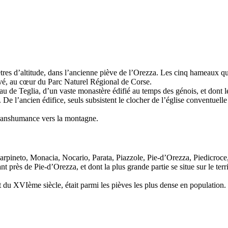
res d’altitude, dans l’ancienne piève de l’Orezza. Les cinq hameaux q
vé, au cœur du Parc Naturel Régional de Corse.
de Teglia, d’un vaste monastère édifié au temps des génois, et dont le 
 De l’ancien édifice, seuls subsistent le clocher de l’église conventuelle
 transhumance vers la montagne.
neto, Monacia, Nocario, Parata, Piazzole, Pie-d’Orezza, Piedicroce, P
 près de Pie-d’Orezza, et dont la plus grande partie se situe sur le terri
du XVIème siècle, était parmi les pièves les plus dense en population.