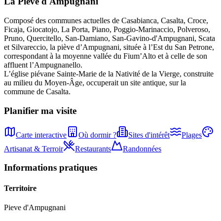
La Pieve
d'
Ampugnani
Composé des communes actuelles de Casabianca, Casalta, Croce,
Ficaja, Giocatojo, La Porta, Piano, Poggio-Marinaccio, Polveroso,
Pruno, Quercitello, San-Damiano, San-Gavino-d'Ampugnani, Scata
et Silvareccio, la piève d’Ampugnani, située à l’Est du San Petrone,
correspondant à la moyenne vallée du Fium’Alto et à celle de son
affluent l’Ampugnanello.
L’église piévane Sainte-Marie de la Nativité de la Vierge, construite
au milieu du Moyen-Âge, occuperait un site antique, sur la
commune de Casalta.
Planifier ma visite
Carte interactive
Où dormir ?
Sites d'intérêt
Plages
Artisanat & Terroir
Restaurants
Randonnées
Informations pratiques
Territoire
Pieve
d'
Ampugnani