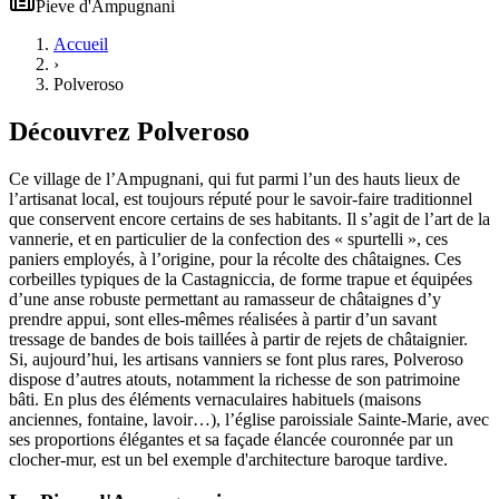
Pieve
d'
Ampugnani
Accueil
›
Polveroso
Découvrez
Polveroso
Ce village de l’Ampugnani, qui fut parmi l’un des hauts lieux de
l’artisanat local, est toujours réputé pour le savoir-faire traditionnel
que conservent encore certains de ses habitants. Il s’agit de l’art de la
vannerie, et en particulier de la confection des « spurtelli », ces
paniers employés, à l’origine, pour la récolte des châtaignes. Ces
corbeilles typiques de la Castagniccia, de forme trapue et équipées
d’une anse robuste permettant au ramasseur de châtaignes d’y
prendre appui, sont elles-mêmes réalisées à partir d’un savant
tressage de bandes de bois taillées à partir de rejets de châtaignier.
Si, aujourd’hui, les artisans vanniers se font plus rares, Polveroso
dispose d’autres atouts, notamment la richesse de son patrimoine
bâti. En plus des éléments vernaculaires habituels (maisons
anciennes, fontaine, lavoir…), l’église paroissiale Sainte-Marie, avec
ses proportions élégantes et sa façade élancée couronnée par un
clocher-mur, est un bel exemple d'architecture baroque tardive.