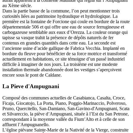
aurait appartenu à la comtesse Mathilde qui régna sur l’Ampugnani
au Xème siècle.
Dans la partie basse de la commune, l’on peut mentionner trois
curiosités liées au patrimoine hydraulique et hydrologique. La
première est la fontaine de Forcione qui coule en bordure de la route
départementale 506 et qui offre une eau de source ferrugineuse et
carbogazeuse semblable aux eaux d’Orezza. La couleur orange qui
tapisse sa vasque trahit la présence de dépôts naturels de fer
contenus en grandes quantités dans cette eau. La seconde est
l’ancienne usine d’acide gallique de Fabrica Vecchia. Implanté en
bordure du fleuve pour bénéficier de sa force motrice et transformé
actuellement en habitations, ce site témoigne d’un passé industriel
difficile à imaginer de nos jours. La troisième est une modeste
installation thermale abandonnée dont les vestiges s’aperçoivent
encore sous le pont de Caldane.
La Pieve
d'
Ampugnani
Composé des communes actuelles de Casabianca, Casalta, Croce,
Ficaja, Giocatojo, La Porta, Piano, Poggio-Marinaccio, Polveroso,
Pruno, Quercitello, San-Damiano, San-Gavino-d'Ampugnani, Scata
et Silvareccio, la piève d’Ampugnani, située à l’Est du San Petrone,
correspondant à la moyenne vallée du Fium’Alto et à celle de son
affluent l’Ampugnanello.
L’église piévane Sainte-Marie de la Nativité de la Vierge, construite