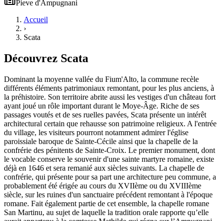
Pieve
d'
Ampugnani
Accueil
›
Scata
Découvrez
Scata
Dominant la moyenne vallée du Fium'Alto, la commune recèle
différents éléments patrimoniaux remontant, pour les plus anciens, à
la préhistoire. Son territoire abrite aussi les vestiges d'un château fort
ayant joué un rôle important durant le Moye-Âge. Riche de ses
passages voutés et de ses ruelles pavées, Scata présente un intérêt
architectural certain que rehausse son patrimoine religieux. A l'entrée
du village, les visiteurs pourront notamment admirer l'église
paroissiale baroque de Sainte-Cécile ainsi que la chapelle de la
confrérie des pénitents de Sainte-Croix. Le premier monument, dont
le vocable conserve le souvenir d'une sainte martyre romaine, existe
déjà en 1646 et sera remanié aux siècles suivants. La chapelle de
confrérie, qui présente pour sa part une architecture peu commune, a
probablement été érigée au cours du XVIIème ou du XVIIIème
siècle, sur les ruines d'un sanctuaire précédent remontant à l'époque
romane. Fait également partie de cet ensemble, la chapelle romane
San Martinu, au sujet de laquelle la tradition orale rapporte qu’elle