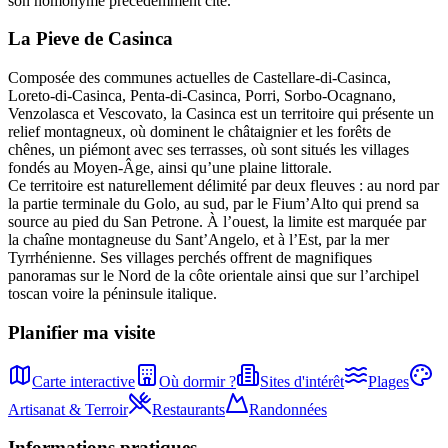
son homonyme précédemment cité.
La Pieve
de
Casinca
Composée des communes actuelles de Castellare-di-Casinca,
Loreto-di-Casinca, Penta-di-Casinca, Porri, Sorbo-Ocagnano,
Venzolasca et Vescovato, la Casinca est un territoire qui présente un
relief montagneux, où dominent le châtaignier et les forêts de
chênes, un piémont avec ses terrasses, où sont situés les villages
fondés au Moyen-Âge, ainsi qu’une plaine littorale.
Ce territoire est naturellement délimité par deux fleuves : au nord par
la partie terminale du Golo, au sud, par le Fium’Alto qui prend sa
source au pied du San Petrone. À l’ouest, la limite est marquée par
la chaîne montagneuse du Sant’Angelo, et à l’Est, par la mer
Tyrrhénienne. Ses villages perchés offrent de magnifiques
panoramas sur le Nord de la côte orientale ainsi que sur l’archipel
toscan voire la péninsule italique.
Planifier ma visite
Carte interactive
Où dormir ?
Sites d'intérêt
Plages
Artisanat & Terroir
Restaurants
Randonnées
Informations pratiques