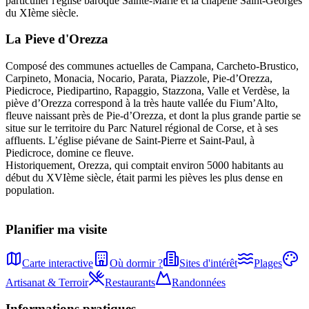
particulier l'église baroque Sainte-Marie et la chapelle Saint-Georges
du XIème siècle.
La Pieve
d'
Orezza
Composé des communes actuelles de Campana, Carcheto-Brustico,
Carpineto, Monacia, Nocario, Parata, Piazzole, Pie-d’Orezza,
Piedicroce, Piedipartino, Rapaggio, Stazzona, Valle et Verdèse, la
piève d’Orezza correspond à la très haute vallée du Fium’Alto,
fleuve naissant près de Pie-d’Orezza, et dont la plus grande partie se
situe sur le territoire du Parc Naturel régional de Corse, et à ses
affluents. L’église piévane de Saint-Pierre et Saint-Paul, à
Piedicroce, domine ce fleuve.
Historiquement, Orezza, qui comptait environ 5000 habitants au
début du XVIème siècle, était parmi les pièves les plus dense en
population.
Planifier ma visite
Carte interactive
Où dormir ?
Sites d'intérêt
Plages
Artisanat & Terroir
Restaurants
Randonnées
Informations pratiques