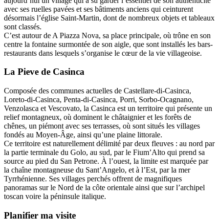
aujourd’hui un village qui a su garder l’essentiel de son authenticité
avec ses ruelles pavées et ses bâtiments anciens qui ceinturent
désormais l’église Saint-Martin, dont de nombreux objets et tableaux
sont classés.
C’est autour de A Piazza Nova, sa place principale, où trône en son
centre la fontaine surmontée de son aigle, que sont installés les bars-
restaurants dans lesquels s’organise le cœur de la vie villageoise.
La Pieve
de
Casinca
Composée des communes actuelles de Castellare-di-Casinca,
Loreto-di-Casinca, Penta-di-Casinca, Porri, Sorbo-Ocagnano,
Venzolasca et Vescovato, la Casinca est un territoire qui présente un
relief montagneux, où dominent le châtaignier et les forêts de
chênes, un piémont avec ses terrasses, où sont situés les villages
fondés au Moyen-Âge, ainsi qu’une plaine littorale.
Ce territoire est naturellement délimité par deux fleuves : au nord par
la partie terminale du Golo, au sud, par le Fium’Alto qui prend sa
source au pied du San Petrone. À l’ouest, la limite est marquée par
la chaîne montagneuse du Sant’Angelo, et à l’Est, par la mer
Tyrrhénienne. Ses villages perchés offrent de magnifiques
panoramas sur le Nord de la côte orientale ainsi que sur l’archipel
toscan voire la péninsule italique.
Planifier ma visite