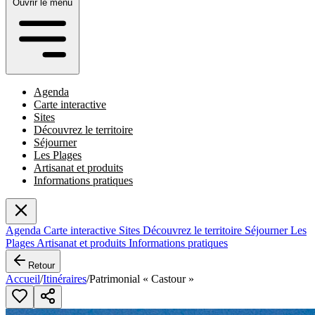
Ouvrir le menu
Agenda
Carte interactive
Sites
Découvrez le territoire
Séjourner
Les Plages
Artisanat et produits
Informations pratiques
Agenda
Carte interactive
Sites
Découvrez le territoire
Séjourner
Les
Plages
Artisanat et produits
Informations pratiques
Retour
Accueil
/
Itinéraires
/
Patrimonial « Castour »