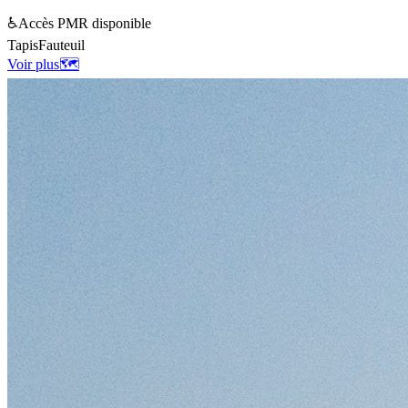
♿
Accès PMR disponible
Tapis
Fauteuil
Voir plus
🗺️