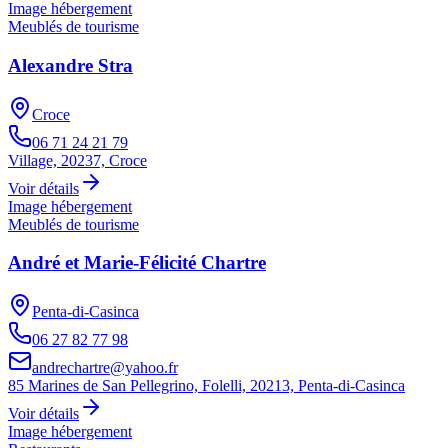
Image hébergement
Meublés de tourisme
Alexandre Stra
Croce
06 71 24 21 79
Village, 20237, Croce
Voir détails
Image hébergement
Meublés de tourisme
André et Marie-Félicité Chartre
Penta-di-Casinca
06 27 82 77 98
andrechartre@yahoo.fr
85 Marines de San Pellegrino, Folelli, 20213, Penta-di-Casinca
Voir détails
Image hébergement