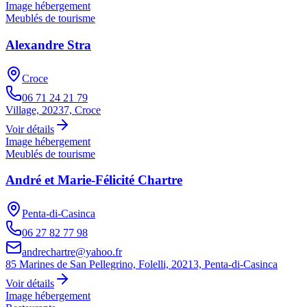
Image hébergement
Meublés de tourisme
Alexandre Stra
Croce
06 71 24 21 79
Village, 20237, Croce
Voir détails
Image hébergement
Meublés de tourisme
André et Marie-Félicité Chartre
Penta-di-Casinca
06 27 82 77 98
andrechartre@yahoo.fr
85 Marines de San Pellegrino, Folelli, 20213, Penta-di-Casinca
Voir détails
Image hébergement