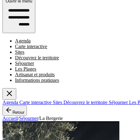
Ouvrir le menu
Agenda
Carte interactive
Sites
Découvrez le territoire
Séjourner
Les Plages
Artisanat et produits
Informations pratiques
Agenda
Carte interactive
Sites
Découvrez le territoire
Séjourner
Les 
Retour
Accueil
/
Séjourner
/
La Bergerie