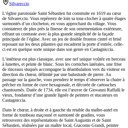
Silvareccio
L’église paroissiale Saint Sébastien fut construite en 1619 au cœur
de Silvarecciu. Vous repèrerez de loin sa tour-clocher à quatre étages
surmontés d’un clocheton, en vous approchant du village. Vous
constaterez de plus près la finesse de son ornementation extérieure,
offrant un contraste avec la plus grande simplicité de la façade
principale de l’église. Avec un jeu de double fronton cintré et brisé
reposant sur les deux pilastres qui encadrent la porte d’entrée, celle-
ci est en quelque sorte unique dans son genre en Castagniccia.
L’intérieur est plus classique, avec une nef unique voûtée en berceau
à lunettes, et peinte de blanc. Sous les corniches latérales, une frise
de rinceaux stuqués accompagne la déambulation vers du visiteur en
direction du chœur, délimité par une balustrade de pierre. Au
passage sur la gauche, vous prendrez le temps d’observer la chaire à
prêcher en forme de cuve hexagonale, et décorée de cartouches
chantournés. Datée de 1734, elle est l’œuvre de Giovanni Raffalli le
vieux, fondateur d’une grande lignée de peintres et stucateurs en
Castagniccia.
Dans le chœur, à droite et à gauche du retable du maître-autel en
forme de tombeau maçonné et surmonté de gradins, vous
retrouverez des représentations de Saint Augustin et de Saint
Sébastien, réalisées par un maître local, Giacomo Grandi, peintre