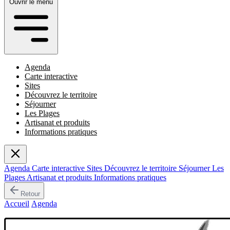
Ouvrir le menu
Agenda
Carte interactive
Sites
Découvrez le territoire
Séjourner
Les Plages
Artisanat et produits
Informations pratiques
Agenda
Carte interactive
Sites
Découvrez le territoire
Séjourner
Les
Plages
Artisanat et produits
Informations pratiques
Retour
Accueil
/
Agenda
/
E Donne In Cantu
Événement passé