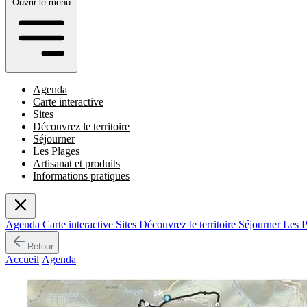
Ouvrir le menu
Agenda
Carte interactive
Sites
Découvrez le territoire
Séjourner
Les Plages
Artisanat et produits
Informations pratiques
Agenda
Carte interactive
Sites
Découvrez le territoire
Séjourner
Les 
Retour
Accueil
/
Agenda
/
Montée Historique de La Porta - Castagniccia
Événement passé