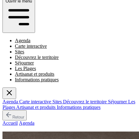
Ouvrir le menu
Agenda
Carte interactive
Sites
Découvrez le territoire
Séjourner
Les Plages
Artisanat et produits
Informations pratiques
Agenda
Carte interactive
Sites
Découvrez le territoire
Séjourner
Les
Plages
Artisanat et produits
Informations pratiques
Retour
Accueil
/
Agenda
/
Représentation théâtrale
Événement passé