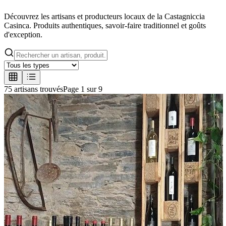
Découvrez les artisans et producteurs locaux de la Castagniccia
Casinca. Produits authentiques, savoir-faire traditionnel et goûts
d'exception.
75
artisan
s
trouvé
s
Page
1
sur
9