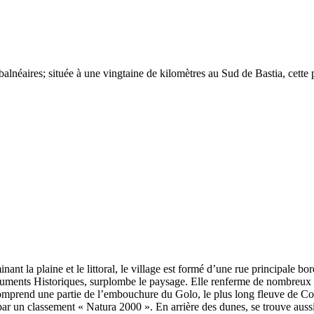
balnéaires; située à une vingtaine de kilomètres au Sud de Bastia, cette p
nant la plaine et le littoral, le village est formé d’une rue principale
numents Historiques, surplombe le paysage. Elle renferme de nombreux ta
omprend une partie de l’embouchure du Golo, le plus long fleuve de Cor
 par un classement « Natura 2000 ». En arrière des dunes, se trouve aussi