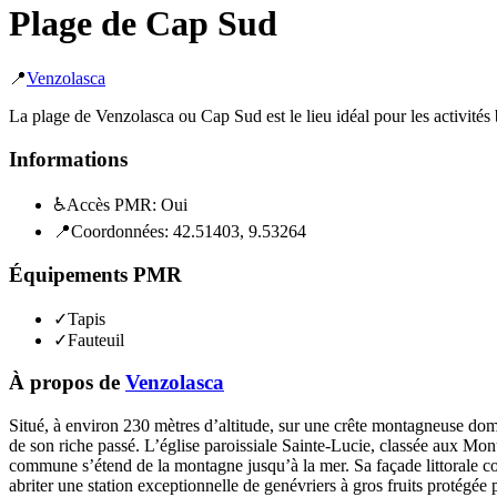
Plage de Cap Sud
📍
Venzolasca
La plage de Venzolasca ou Cap Sud est le lieu idéal pour les activités 
Informations
♿
Accès PMR:
Oui
📍
Coordonnées:
42.51403
,
9.53264
Équipements PMR
✓
Tapis
✓
Fauteuil
À propos de
Venzolasca
Situé, à environ 230 mètres d’altitude, sur une crête montagneuse domi
de son riche passé. L’église paroissiale Sainte-Lucie, classée aux Mo
commune s’étend de la montagne jusqu’à la mer. Sa façade littorale c
abriter une station exceptionnelle de genévriers à gros fruits protégée