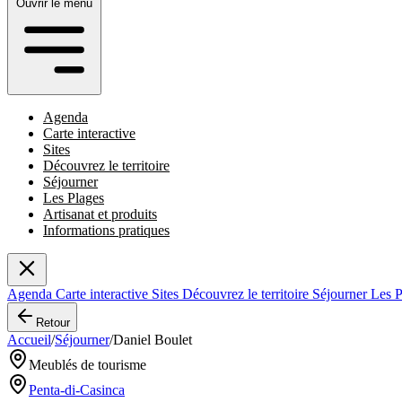
Ouvrir le menu
Agenda
Carte interactive
Sites
Découvrez le territoire
Séjourner
Les Plages
Artisanat et produits
Informations pratiques
Agenda
Carte interactive
Sites
Découvrez le territoire
Séjourner
Les 
Retour
Accueil
/
Séjourner
/
Daniel Boulet
Meublés de tourisme
Penta-di-Casinca