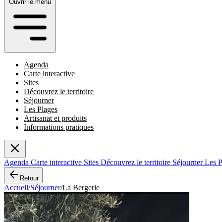
Ouvrir le menu
Agenda
Carte interactive
Sites
Découvrez le territoire
Séjourner
Les Plages
Artisanat et produits
Informations pratiques
Agenda
Carte interactive
Sites
Découvrez le territoire
Séjourner
Les 
Retour
Accueil
/
Séjourner
/
La Bergerie