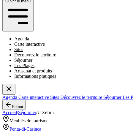
Ouvrir le menu
Agenda
Carte interactive
Sites
Découvrez le territoire
Séjourner
Les Plages
Artisanat et produits
Informations pratiques
Agenda
Carte interactive
Sites
Découvrez le territoire
Séjourner
Les 
Retour
Accueil
/
Séjourner
/
U Zefiru
Meublés de tourisme
Penta-di-Casinca