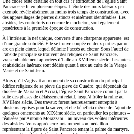
Une chose reste certaine en tout cas : l’édification de l’église Saint
Pancrace se fit en plusieurs étapes. L’étude des murs latéraux par
exemple révèle aisément au moins trois temps de construction, avec
des appareillages de pierres distincts et aisément identifiables. Les
absides, les contreforts ou encore le clocheton, sont également
postérieurs à la première époque de construction.
À l’intérieur, la nef unique, couverte d’une charpente apparente, est
d’une grande sobriété. Elle se trouve coupée en deux parties par un
arc en plein cintre, lequel délimite l’accès au chœur. Sous l’autel de
l’abside principale se trouvent des reliques de Saint Pancrace,
vraisemblablement apportées d’Italie au XVIIIème siècle. Les autels
et absidioles latéraux sont dédiés quant à eux au culte de la Vierge
Marie et de Saint Jean.
Alors qu’il s’agissait au moment de sa construction du principal
édifice religieux de sa pieve (la pieve de Quadro, qui dépendait du
diocèse de Mariana et Accia), l’église Saint Pancrace connut par la
suite des phases de délaissement relatif, jusqu’à frôler la ruine au
XVIIème siècle. Des travaux furent heureusement entrepris à
plusieurs reprises pour la sauver, et elle bénéficia même de l’ajout de
quelques ornements au XIXème siècle, en particulier les peintures –
réalisées par Antonio Morazzani – au niveau des voûtes intérieures
des absides. Vous apprécierez notamment son médaillon
représentant la figure de Saint Pancrace tenant la palme du martyre,