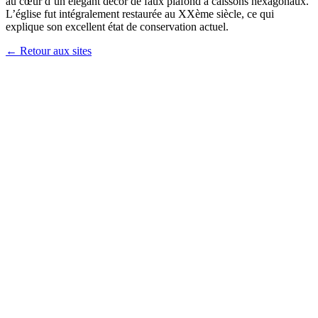
au cœur d’un élégant décor de faux plafond à caissons hexagonaux.
L’église fut intégralement restaurée au XXème siècle, ce qui
explique son excellent état de conservation actuel.
← Retour aux sites