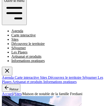
Ouvrir le menu
Agenda
Carte interactive
Sites
Découvrez le territoire
Séjourner
Les Plages
Artisanat et produits
Informations pratiques
Agenda
Carte interactive
Sites
Découvrez le territoire
Séjourner
Les
Plages
Artisanat et produits
Informations pratiques
Retour
Accueil
/
Sites
/
Maison de notable de la famille Frediani