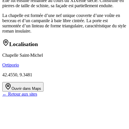
Elle fut ensuite remaniée au cours du XIXème siècle. Construite en
pierres de taille de schiste, sa façade est partiellement enduite.
La chapelle est formée d’une nef unique couverte d’une voûte en
berceau et d’un campanile à baie libre cintrée. La porte est
surmontée d’un linteau de forme triangulaire, caractéristique du style
roman insulaire.
Localisation
Chapelle Saint-Michel
Ortiporio
42.4550
,
9.3481
Ouvrir dans Maps
← Retour aux sites