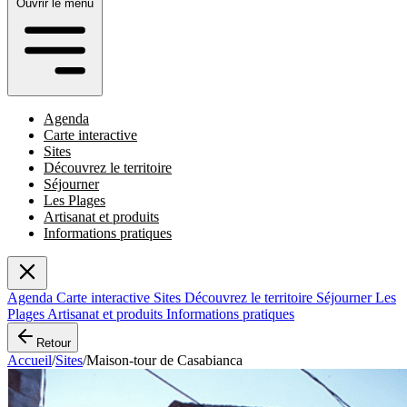
Ouvrir le menu
Agenda
Carte interactive
Sites
Découvrez le territoire
Séjourner
Les Plages
Artisanat et produits
Informations pratiques
Agenda
Carte interactive
Sites
Découvrez le territoire
Séjourner
Les
Plages
Artisanat et produits
Informations pratiques
Retour
Accueil
/
Sites
/
Maison-tour de Casabianca